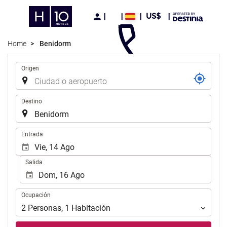
US$
Home
Benidorm
Trayecto
Origen
Destino
Introduzca
Entrada
las
fechas
Salida
de
inicio
y
Ocupación
Ocupación
fin
para
2
Personas
,
1
Habitación
realizar