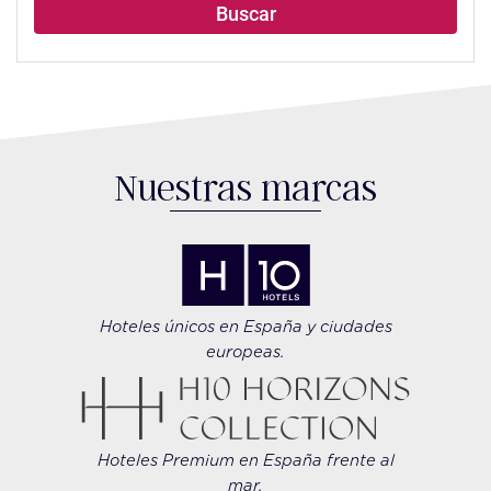
la
Buscar
búsqueda
de
su
hotel.
Nuestras marcas
Hoteles únicos en España y ciudades
europeas.
Hoteles Premium en España frente al
mar.