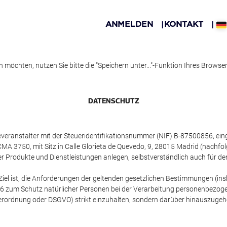
ANMELDEN
KONTAKT
öchten, nutzen Sie bitte die "Speichern unter..."-Funktion Ihres Browse
DATENSCHUTZ
everanstalter mit der Steueridentifikationsnummer (NIF) B-87500856, ei
CMA 3750, mit Sitz in Calle Glorieta de Quevedo, 9, 28015 Madrid (nachfo
er Produkte und Dienstleistungen anlegen, selbstverständlich auch für 
 Ziel ist, die Anforderungen der geltenden gesetzlichen Bestimmungen (
6 zum Schutz natürlicher Personen bei der Verarbeitung personenbezoge
rordnung oder DSGVO) strikt einzuhalten, sondern darüber hinauszugehe