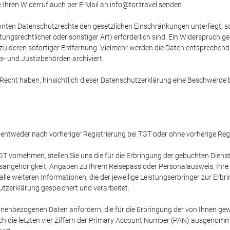
 Ihren Widerruf auch per E-Mail an info@tor.travel senden.
nnten Datenschutzrechte den gesetzlichen Einschränkungen unterliegt, so
ltungsrechtlicher oder sonstiger Art) erforderlich sind. Ein Widerspruch 
zu deren sofortiger Entfernung. Vielmehr werden die Daten entsprechend
s- und Justizbehörden archiviert.
 Recht haben, hinsichtlich dieser Datenschutzerklärung eine Beschwerde 
 entweder nach vorheriger Registrierung bei TGT oder ohne vorherige Regi
 vornehmen, stellen Sie uns die für die Erbringung der gebuchten Dienstl
tsangehörigkeit, Angaben zu Ihrem Reisepass oder Personalausweis, Ihre 
le weiteren Informationen, die der jeweilige Leistungserbringer zur Erbr
zerklärung gespeichert und verarbeitet.
sonenbezogenen Daten anfordern, die für die Erbringung der von Ihnen gewü
lich die letzten vier Ziffern der Primary Account Number (PAN) ausgenom