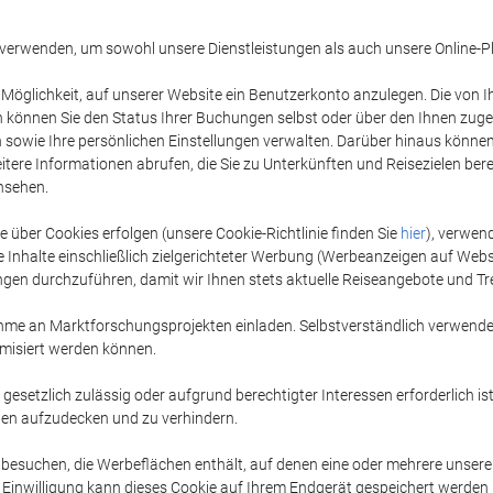
erwenden, um sowohl unsere Dienstleistungen als auch unsere Online-Pla
 Möglichkeit, auf unserer Website ein Benutzerkonto anzulegen. Die von 
h können Sie den Status Ihrer Buchungen selbst oder über den Ihnen zug
sowie Ihre persönlichen Einstellungen verwalten. Darüber hinaus können S
ere Informationen abrufen, die Sie zu Unterkünften und Reisezielen berei
nsehen.
über Cookies erfolgen (unsere Cookie-Richtlinie finden Sie
hier
), verwen
Inhalte einschließlich zielgerichteter Werbung (Werbeanzeigen auf Websi
gen durchzuführen, damit wir Ihnen stets aktuelle Reiseangebote und Tr
ahme an Marktforschungsprojekten einladen. Selbstverständlich verwenden
misiert werden können.
 gesetzlich zulässig oder aufgrund berechtigter Interessen erforderlich
en aufzudecken und zu verhindern.
suchen, die Werbeflächen enthält, auf denen eine oder mehrere unserer 
en Einwilligung kann dieses Cookie auf Ihrem Endgerät gespeichert werde