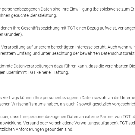
r personenbezogenen Daten sind Ihre Einwilligung (beispielsweise zum Erh
Ihnen gebuchte Dienstleistung.
 denen Ihre Geschäftsbeziehung mit TGT einen Bezug aufweist, verlangen,
hen Gründen).
 Verarbeitung auf unserem berechtigten Interesse beruht. Auch wenn wir 
 begrenztem Umfang und unter Beachtung der bewährten Datenschutzprakti
stimmte Datenverarbeitungen dazu führen kann, dass die vereinbarten Die
en übernimmt TGT keinerlei Haftung.
 des Vertrags können Ihre personenbezogenen Daten sowohl an die Unter
ischen Wirtschaftsraums haben, als auch ? soweit gesetzlich vorgeschrie
r darüber, dass Ihre personenbezogenen Daten an externe Partner von TGT
bwicklung, Versand oder verschiedene Verwaltungsaufgaben). TGT stellt 
etzlichen Anforderungen gebunden sind.