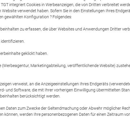
 TGT integriert Cookies in Werbeanzeigen, die von Dritten verbreitet we
llen Website verwendet haben. Sofern Sie in den Einstellungen Ihres Endg
en gewählten Konfiguration ? Folgendes:
rbeinhalten zu erfassen, die über Websites und Anwendungen Dritter verb
dentifizieren.
Werbeinhalte geklickt haben.
te (Werbeagentur, Marketingabteilung, veröffentlichende Website) zust
anzeigen verweist, an die Anzeigeeinstellungen Ihres Endgeräts (verwende
 und Software, die mit Ihrer vorherigen Einwilligung übermittelten Sta
einhalten berücksichtigt werden.
nen Daten zum Zwecke der Geltendmachung oder Abwehr möglicher Recht
 können, werden Ihre personenbezogenen Daten für einen Zeitraum von f