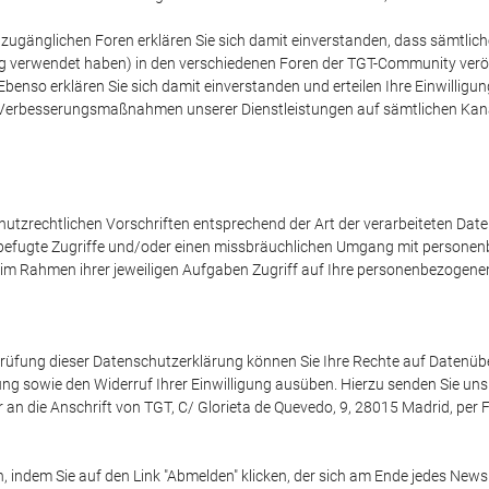
zugänglichen Foren erklären Sie sich damit einverstanden, dass sämtliche
ng verwendet haben) in den verschiedenen Foren der TGT-Community veröf
nso erklären Sie sich damit einverstanden und erteilen Ihre Einwilligung
Verbesserungsmaßnahmen unserer Dienstleistungen auf sämtlichen Kanäl
utzrechtlichen Vorschriften entsprechend der Art der verarbeiteten Daten
befugte Zugriffe und/oder einen missbräuchlichen Umgang mit personenb
ur im Rahmen ihrer jeweiligen Aufgaben Zugriff auf Ihre personenbezogene
rüfung dieser Datenschutzerklärung können Sie Ihre Rechte auf Datenübe
g sowie den Widerruf Ihrer Einwilligung ausüben. Hierzu senden Sie uns 
an die Anschrift von TGT, C/ Glorieta de Quevedo, 9, 28015 Madrid, pe
, indem Sie auf den Link "Abmelden" klicken, der sich am Ende jedes Newsl