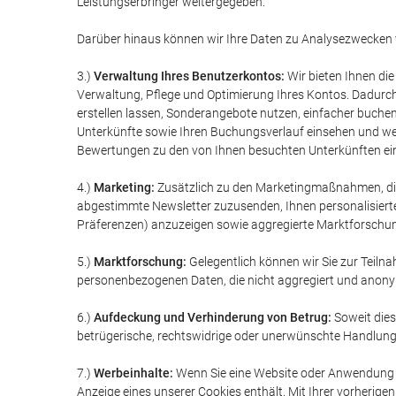
Leistungserbringer weitergegeben.
Darüber hinaus können wir Ihre Daten zu Analysezwecken v
3.)
Verwaltung Ihres Benutzerkontos:
Wir bieten Ihnen die
Verwaltung, Pflege und Optimierung Ihres Kontos. Dadurc
erstellen lassen, Sonderangebote nutzen, einfacher buchen 
Unterkünfte sowie Ihren Buchungsverlauf einsehen und weit
Bewertungen zu den von Ihnen besuchten Unterkünften ei
4.)
Marketing:
Zusätzlich zu den Marketingmaßnahmen, die 
abgestimmte Newsletter zuzusenden, Ihnen personalisierte 
Präferenzen) anzuzeigen sowie aggregierte Marktforschun
5.)
Marktforschung:
Gelegentlich können wir Sie zur Teiln
personenbezogenen Daten, die nicht aggregiert und anony
6.)
Aufdeckung und Verhinderung von Betrug:
Soweit dies
betrügerische, rechtswidrige oder unerwünschte Handlung
7.)
Werbeinhalte:
Wenn Sie eine Website oder Anwendung be
Anzeige eines unserer Cookies enthält. Mit Ihrer vorherig