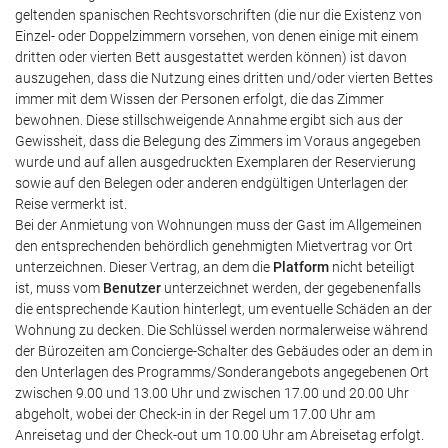
geltenden spanischen Rechtsvorschriften (die nur die Existenz von
Einzel- oder Doppelzimmern vorsehen, von denen einige mit einem
dritten oder vierten Bett ausgestattet werden können) ist davon
auszugehen, dass die Nutzung eines dritten und/oder vierten Bettes
immer mit dem Wissen der Personen erfolgt, die das Zimmer
bewohnen. Diese stillschweigende Annahme ergibt sich aus der
Gewissheit, dass die Belegung des Zimmers im Voraus angegeben
wurde und auf allen ausgedruckten Exemplaren der Reservierung
sowie auf den Belegen oder anderen endgültigen Unterlagen der
Reise vermerkt ist.
Bei der Anmietung von Wohnungen muss der Gast im Allgemeinen
den entsprechenden behördlich genehmigten Mietvertrag vor Ort
unterzeichnen. Dieser Vertrag, an dem die
Platform
nicht beteiligt
ist, muss vom
Benutzer
unterzeichnet werden, der gegebenenfalls
die entsprechende Kaution hinterlegt, um eventuelle Schäden an der
Wohnung zu decken. Die Schlüssel werden normalerweise während
der Bürozeiten am Concierge-Schalter des Gebäudes oder an dem in
den Unterlagen des Programms/Sonderangebots angegebenen Ort
zwischen 9.00 und 13.00 Uhr und zwischen 17.00 und 20.00 Uhr
abgeholt, wobei der Check-in in der Regel um 17.00 Uhr am
Anreisetag und der Check-out um 10.00 Uhr am Abreisetag erfolgt.