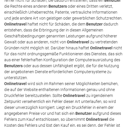
ferner nicht für Schäden, die dadurch entstehen, dass ein
Benutzer
die Rechte eines anderen
Benutzers
oder eines Dritten verletzt,
einschließlich Urheberrechte, Patente, vertrauliche Informationen
und jede andere Art von geistigen oder gewerblichen Schutzrechten.
Onlinetravel
haftet nicht für Schäden, die dem
Benutzer
dadurch
entstehen, dass die Erbringung der in diesen Allgemeinen
Geschäftsbedingungen genannten Leistungen aufgrund höherer
Gewalt oder aus anderen, nicht von
Onlinetravel
zu vertretenden
Gründen nicht möglich ist. Darüber hinaus haftet
Onlinetravel
nicht
für das nicht ordnungsgemäße Funktionieren des Dienstes, das sich
aus einer fehlerhaften Konfiguration der Computerausrüstung des
Benutzers
oder aus dessen Unfähigkeit ergibt, die für die Nutzung
der angebotenen Dienste erforderlichen Computersysteme zu
unterstützen.
Onlinetravel
wird sich im Rahmen seiner Möglichkeiten bemühen,
die auf der Website enthaltenen Informationen genau und ohne
Druckfehler bereitzustellen. Sollte
Onlinetravel
zu irgendeinem
Zeitpunkt versehentlich ein Fehler dieser Art unterlaufen, so wird
dieser unverzüglich korrigiert. Liegt ein Druckfehler in einem der
angegebenen Preise vor und hat sich ein
Benutzer
aufgrund dieses
Fehlers zum Kauf entschlossen, so übernimmt
Onlinetravel
die
Kosten des Fehlers und löst den Kauf ein, es sei denn, der Fehler ist