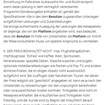
Einrichtung im Falle eines Austauschs Hin- und Rücktransport,
wenn diese Leistung in dem vertraglich vereinbarten
Programm/Sonderangebot enthalten ist, gemäß den
Spezifikationen Alle in den dem
Benutzer
zugesandten Unterlagen
aufgeführten Leistungen und Zusatzleistungen.
Die einzige authentische Auslegung der Leistungen des Reisepakets
ist diejenige, die von der
Platform
angeboten wird, was bedeutet,
dass der
Benutzer
im Falle von Unklarheiten die
Platform
vor Antritt
der Reise konsultieren muss, um spätere Ansprüche zu vermeiden.
6. DER PREIS BEINHALTET NICHT: Visa, Flughafengebühren,
Impfzeugnisse, "Extras" wie Kaffee, Wein, Spirituosen,
Mineralwasser, spezielle Diäten, Wäsche waschen und bügeln,
optionale Hoteldienstleistungen wie Parken und Pay-TV und andere
ähnliche Posten, die im obigen Absatz nicht ausdrücklich
aufgeführt sind. Bei Ausflügen oder fakultativen Touren, bei denen
der Preis lediglich als "geschätzt" angegeben ist, kann es je nach den
Umständen zu Abweichungen von den ursprünglich berechneten
oder voraussichtlichen Kosten kommen. Trinkgelder sind nicht im
Reisepreis enthalten. Bei Kreuzfahrten sind Trinkgelder nicht
freiwillig, und der Kunde wird zu Beginn der Kreuzfahrt darauf