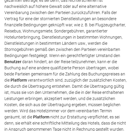
gezahlten Beträge, es sei denn, das Nichterscheinen ist
nachweislich auf höhere Gewalt oder auf eine alternative
Vereinbarung zwischen den Parteien zurückzuführen. Falls der
Vertrag für eine der stornierten Dienstleistungen an besondere
finanzielle Bedingungen geknüpft war, wie z. B. bei Flugzeugcharter,
Reisebus, Wohnungsmiete, Sondergebühren, garantierter
Hotelunterbringung, Dienstleistungen in bestimmten Wohnungen,
Dienstleistungen in bestimmten Ländern usw., werden die
Stornogebühren gemäß den zwischen den Parteien vereinbarten
Bedingungen festgelegt. Wenn ein gerechtfertigter Umstand den
Benutzer
daran hindert, an der Reise teilzunehmen, kann er die
Buchung auf eine andere qualifizierte Person übertragen, wobei
beide Parteien gemeinsam für die Zahlung des Buchungspreises an
die
Platform
verantwortlich sind, zuzüglich der zusätzlichen Kosten,
die durch die Übertragung entstehen. Damit die Übertragung gültig
ist, muss sie von den Unternehmen, die die in der Reise enthaltenen
Leistungen erbringen, akzeptiert werden, und die zusätzlichen
Kosten, die sich aus der Übertragung ergeben, müssen beglichen
werden. Wird das Hotelzimmer vor dem vereinbarten Termin
geräumt, ist die
Platform
nicht zur Erstattung verpflichtet, es sei
denn, sie erhält eine schriftliche Mitteilung des Hotels, dass die nicht
in Anspruch genommenen Tage nicht in Rechnung gestellt wurden.