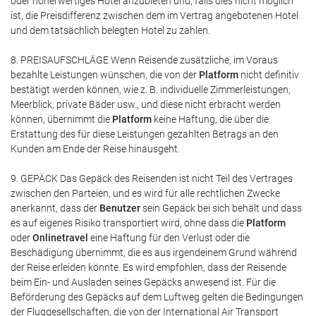
oder höherwertiges Hotel anzubieten und, falls dies nicht möglich
ist, die Preisdifferenz zwischen dem im Vertrag angebotenen Hotel
und dem tatsächlich belegten Hotel zu zahlen.
8. PREISAUFSCHLÄGE Wenn Reisende zusätzliche, im Voraus
bezahlte Leistungen wünschen, die von der
Platform
nicht definitiv
bestätigt werden können, wie z. B. individuelle Zimmerleistungen,
Meerblick, private Bäder usw., und diese nicht erbracht werden
können, übernimmt die
Platform
keine Haftung, die über die
Erstattung des für diese Leistungen gezahlten Betrags an den
Kunden am Ende der Reise hinausgeht.
9. GEPÄCK Das Gepäck des Reisenden ist nicht Teil des Vertrages
zwischen den Parteien, und es wird für alle rechtlichen Zwecke
anerkannt, dass der
Benutzer
sein Gepäck bei sich behält und dass
es auf eigenes Risiko transportiert wird, ohne dass die
Platform
oder
Onlinetravel
eine Haftung für den Verlust oder die
Beschädigung übernimmt, die es aus irgendeinem Grund während
der Reise erleiden könnte. Es wird empfohlen, dass der Reisende
beim Ein- und Ausladen seines Gepäcks anwesend ist. Für die
Beförderung des Gepäcks auf dem Luftweg gelten die Bedingungen
der Fluggesellschaften, die von der International Air Transport