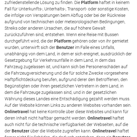
zufriedenstellende Lösung zu finden. Die
Platform
haftet in keinem
Fall für Unterkunfts-, Unterhalts-, Transport- oder sonstige Kosten,
die infolge von Verspätungen beim Abflug oder bei der Rückreise
aufgrund von technischen oder meteorologischen Bedingungen,
Streiks oder anderen Ursachen, die auf höhere Gewalt
zurückzuführen sind, entstehen. Wenn eine Reise mit Bussen
durchgeführt wird, die der
Platform
gehören oder von ihr gemietet
wurden, unterwirft sich der
Benutzer
im Falle eines Unfalls,
unabhängig von dem Land, in dem er sich ereignet, ausdrücklich der
Gesetzgebung für Verkehrsunfälle in dem Land, in dem das
Fahrzeug zugelassen ist, und kann sich bei Personenschäden auf
die Fahrzeugversicherung und die für solche Zwecke vorgesehene
Haftpflichtdeckung berufen, aufgrund derer den Betroffenen, den
Begünstigten oder ihren gesetzlichen Vertretern in dem Land, in
dem die Fahrzeuge zugelassen sind, und in der gesetzlichen
Währung dieses Landes eine Entschädigung gezahlt werden muss.
Auf der Website können Links zu anderen Websites vorhanden sein.
Onlinetravel
hat keine Kontrolle über diese Websites und kann für
deren Inhalt nicht haftbar gemacht werden.
Onlinetravel
haftet
auch nicht für die technische Verfügbarkeit der Webseiten, auf die
der
Benutzer
über die Website zugreifen kann.
Onlinetravel
haftet