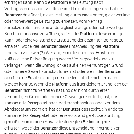
erbringen kann. Kann die
Platform
eine Leistung nach
Vertragsschluss, aber vor Reiseantritt nicht erbringen, so hat der
Benutzer
das Recht, diese Leistung durch eine andere, gleichwertige
oder höherwertige Leistung zu ersetzen, vom Vertrag
zurückzutreten und eine andere gleichwertige oder höherwertige
Kombinationsreise zu wählen, sofern die
Platform
diese erbringen
kann, oder eine vollständige Erstattung der gezahlten Beträge zu
erhalten, wobei der
Benutzer
diese Entscheidung der
Platform
innerhalb von zwei (2) Werktagen mitteilen muss. Es ist nicht
zulässig, eine Entschädigung wegen Vertragsverletzung zu
verlangen, wenn die Unmöglichkeit auf einen vernünftigen Grund
oder höhere Gewalt zurückzuführen ist oder wenn der
Benutzer
sich für eine Ersatzleistung entschieden hat, die nicht erbracht
werden konnte. Wenn die
Platform
aus irgendeinem Grund, den der
Benutzer
nicht zu vertreten hat und der nicht durch einen
vernünftigen Grund oder höhere Gewalt gerechtfertigt ist, das
kombinierte Reisepaket nach Vertragsabschluss, aber vor dem
Abreisedatum storniert, hat der
Benutzer
das Recht, ein anderes
kombiniertes Reisepaket oder eine vollständige Rückerstattung
gemäß den im obigen Absatz festgelegten Bedingungen zu
erhalten, wobei der
Benutzer
diese Entscheidung innerhalb von