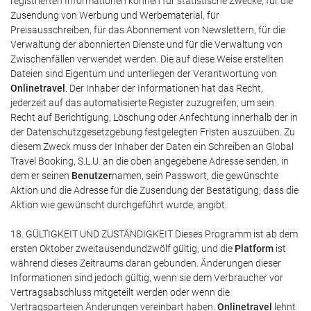
registrierten Informationen können für statistische Zwecke, für die
Zusendung von Werbung und Werbematerial, für
Preisausschreiben, für das Abonnement von Newslettern, für die
Verwaltung der abonnierten Dienste und für die Verwaltung von
Zwischenfällen verwendet werden. Die auf diese Weise erstellten
Dateien sind Eigentum und unterliegen der Verantwortung von
Onlinetravel
. Der Inhaber der Informationen hat das Recht,
jederzeit auf das automatisierte Register zuzugreifen, um sein
Recht auf Berichtigung, Löschung oder Anfechtung innerhalb der in
der Datenschutzgesetzgebung festgelegten Fristen auszuüben. Zu
diesem Zweck muss der Inhaber der Daten ein Schreiben an Global
Travel Booking, S.L.U. an die oben angegebene Adresse senden, in
dem er seinen
Benutzer
namen, sein Passwort, die gewünschte
Aktion und die Adresse für die Zusendung der Bestätigung, dass die
Aktion wie gewünscht durchgeführt wurde, angibt.
18. GÜLTIGKEIT UND ZUSTÄNDIGKEIT Dieses Programm ist ab dem
ersten Oktober zweitausendundzwölf gültig, und die
Platform
ist
während dieses Zeitraums daran gebunden. Änderungen dieser
Informationen sind jedoch gültig, wenn sie dem Verbraucher vor
Vertragsabschluss mitgeteilt werden oder wenn die
Vertragsparteien Änderungen vereinbart haben.
Onlinetravel
lehnt