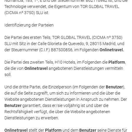
Numància, 185, 1º, E und der Steuernummer B62116942 ist, und die
Technologie verwendet, die Eigentum von TOR GLOBAL TRAVEL
(CICMA nº 3750) SLU ist.
Identifizierung der Parteien
Die Partei des ersten Teils, TOR GLOBAL TRAVEL (CICMA nº 3750)
SLU mit Sitz in der Calle Glorieta de Quevedo, 9, 28015 Madrid, und
der Steuernummer (C.I.F.) B87500856, im Folgenden
Onlinetravel
.
Die Partei des zweiten Teils, H10 Hotels, im Folgenden die
Platform
,
die die von
Onlinetravel
angebotenen Dienstleistungen vermitteln
soll.
Und die dritte Partei, die Einzelperson (im Folgenden der
Benutzer
),
die auf die Seite zugreift, um sich zu informieren und die über die
Website angebotenen Dienstleistungen in Anspruch zu nehmen. Der
Benutzer
garantiert, dass er/sie volljährig ist und über die
Rechtsfähigkeit verfügt, die über die Website angebotenen
Dienstleistungen zu erwerben.
Onlinetravel
stellt der
Platform
und dem
Benutzer
seine Dienste für