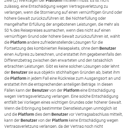
zwei (2) Werktagen der
Platform
mitteilen muss. Es ist nicht
zulässig, eine Entschädigung wegen Vertragsverletzung zu
verlangen, wenn die Stornierung auf einen vernünftigen Grund oder
höhere Gewalt zurückzuführen ist. Bei Nichterfüllung oder
mangelhafter Erfüllung der angebotenen Leistungen, die mehr als
50 % des Reisepreises ausmachen, wenn dies nicht auf einen
vernünftigen Grund oder höhere Gewalt zurückzuführen ist, wählt
die
Platform
andere zufriedenstellende Lösungen für die
Fortsetzung des kombinierten Reisepakets, ohne dem
Benutzer
einen Aufpreis zu berechnen, und erstattet ihm gegebenenfalls den
Differenzbetrag zwischen den erwarteten und den tatsächlich
erbrachten Leistungen. Gibt es keine solchen Lösungen oder lehnt
der
Benutzer
sie aus objektiv stichhaltigen Gründen ab, bietet ihm
die
Platform
in jedem Fall eine Rückreise zum Ausgangsort an und
erstattet ihm die entsprechenden anteiligen Beträge. In diesen
Fällen kann der
Benutzer
von der
Platform
eine Entschädigung
wegen Vertragsverletzung verlangen. Eine solche Entschädigung
entfällt bei Vorliegen eines wichtigen Grundes oder höherer Gewalt.
Wenn die Erbringung bestimmter Dienstleistungen unmöglich ist
und die
Platform
dies dem
Benutzer
vor Vertragsabschluss mitteilt,
kann der
Benutzer
von der
Platform
keine Entschädigung wegen
Vertragsverletzung verlangen, da der Vertrag noch nicht