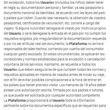
Sin excepción, todos los
Usuario
s (incluidos los niños) deben tener
en regla su documentación personal y familiar, ya sea pasaporte o
documento nacional de identidad, de acuerdo con las leyes del país
o países que visiten. Cuando sea necesario, la obtención de visados,
pasaportes, certificados de vacunación, etc. correrá a cargo del
viajero. Si alguna Autoridad denegase el visado por motivos propios
del
Usuario
, o se le denegase la entrada en el país por no cumplir los
requisitos exigidos, por irregularidad en la documentación requerida
o por no ser el titular real del documento, la
Plataforma
no se hará
responsable de tales hechos, corriendo por cuenta del consumidor
cualquier gasto asociado. En estas circunstancias, se aplicarán las
condiciones y normas establecidas para la anulación o cancelación
voluntaria de los servicios. Asimismo, se recuerda a todos los
Usuario
s que deben asegurarse de que cumplen todas las normas y
requisitos aplicables en materia de visados antes de iniciar su viaje,
con el fin de evitar posibles complicaciones a la hora de entrar en
los países que tienen previsto visitar. Los menores de 18 años deben
poseer una autorización escrita, firmada por sus padres o tutores,
ya que puede ser solicitada por cualquier autoridad competente.
La
Plataforma
proporcionará al
Usuario
toda la información
pertinente sobre los documentos específicos que se requerirán para