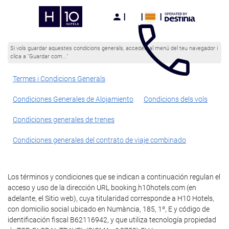
Si vols guardar aquestes condicions generals, accedeix al menú del teu navegador i
clica a "Guardar com..."
Termes i Condicions Generals
Condiciones Generales de Alojamiento
Condicions dels vols
Condiciones generales de trenes
Condiciones generales del contrato de viaje combinado
Los términos y condiciones que se indican a continuación regulan el
acceso y uso de la dirección URL booking.h10hotels.com (en
adelante, el Sitio web), cuya titularidad corresponde a H10 Hotels,
con domicilio social ubicado en Numància, 185, 1º, E y código de
identificación fiscal B62116942, y que utiliza tecnología propiedad