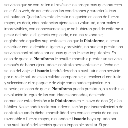
servicios que se contraten a través de los programas que aparecen
en el Sitio web, de acuerdo con las condiciones y características
estipuladas. Quedará exenta de esta obligación en caso de fuerza
mayor, es decir, circunstancias ajenas a su voluntad, anormales e
imprevisibles, con consecuencias que no hubieran podido evitarse a
pesar de toda la diligencia empleada, o causa razonable,
englobando aquellos supuestos en los que la
Plataforma
, a pesar
de actuar con la debida diligencia y previsión, no pudiera prestar los
servicios contratados por causas que no le sean imputables. En
caso de que a la
Plataforma
le resulte imposible prestar un servicio
después de haber ejecutado el contrato pero antes de la fecha de
salida del viaje, el
Usuario
tendrá derecho a sustituir dicho servicio
por otro de naturaleza o calidad comparable, a resolver el contrato
y seleccionar otro paquete de viaje combinado equivalente o
superior, en caso de que la
Plataforma
pueda prestarlo, o a recibir la
devolución íntegra de las cantidades abonadas, debiendo
comunicar esta decisión a la
Plataforma
en el plazo de dos (2) días
hábiles. No se podrá reclamar indemnización por incumplimiento de
contrato cuando dicha imposibilidad sea consecuencia de causa
razonable o fuerza mayor, o cuando el
Usuario
haya optado por
una sustitución del servicio que era imposible prestar. Si por