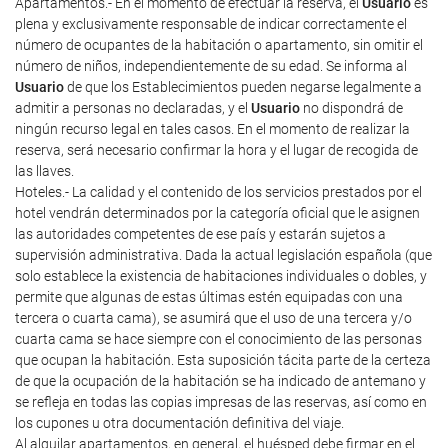
Apartamentos.- En el momento de efectuar la reserva, el
Usuario
es
plena y exclusivamente responsable de indicar correctamente el
número de ocupantes de la habitación o apartamento, sin omitir el
número de niños, independientemente de su edad. Se informa al
Usuario
de que los Establecimientos pueden negarse legalmente a
admitir a personas no declaradas, y el
Usuario
no dispondrá de
ningún recurso legal en tales casos. En el momento de realizar la
reserva, será necesario confirmar la hora y el lugar de recogida de
las llaves.
Hoteles.- La calidad y el contenido de los servicios prestados por el
hotel vendrán determinados por la categoría oficial que le asignen
las autoridades competentes de ese país y estarán sujetos a
supervisión administrativa. Dada la actual legislación española (que
solo establece la existencia de habitaciones individuales o dobles, y
permite que algunas de estas últimas estén equipadas con una
tercera o cuarta cama), se asumirá que el uso de una tercera y/o
cuarta cama se hace siempre con el conocimiento de las personas
que ocupan la habitación. Esta suposición tácita parte de la certeza
de que la ocupación de la habitación se ha indicado de antemano y
se refleja en todas las copias impresas de las reservas, así como en
los cupones u otra documentación definitiva del viaje.
Al alquilar apartamentos, en general, el huésped debe firmar en el