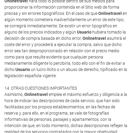
Onlinetravel
hará todo lo posible dentro de sus medios para
proporcionar la información contenida en el Sitio web de forma
precisa y sin errores tipográficos. En el caso de que
Onlinetravel
en
algún momento cometiera inadvertidamente un error de este tipo,
se corregirá inmediatamente. De existir un error tipográfico en
alguno de los precios indicados y algún
Usuario
hubiera tomado la
decisión de compra basada en dicho error,
Onlinetravel
asumirá el
coste del error y procederá a ejecutar la compra, salvo que dicho
error sea tan desproporcionado en relación con el precio medio
como para que resulte evidente que cualquier persona
medianamente diligente lo percibiría, todo ello con el fin de evitar a
dicho
Usuario
un lucro ilícito o un abuso de derecho, tipificado en la
legislación española vigente.
14. OTRAS CUESTIONES IMPORTANTES
Asimismo,
Onlinetravel
emplea el máximo esfuerzo y diligencia a la
hora de indicar las descripciones de cada servicio, que han sido
facilitadas por los propios establecimientos, en las fechas de
reserva y, para ello, en el programa, se vale de fotografías
informativas de personas, paisajes y apartamentos, con la
intención de que, en todo momento, dichas descripciones reflejen la
realidad de los servicios contratados con la mayor objetividad