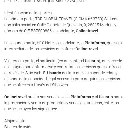
de TOR GLOBAL TRAVEL (CICMA nº 3750) SLU.
Identificación de las partes
La primera parte, TOR GLOBAL TRAVEL (CICMA nº 3750) SLU con
domicilio social en Calle Glorieta de Quevedo, 9, 28015 Madrid, y
número de CIF B87500856, en adelante,
Onlinetravel
.
La segunda parte, H10 Hotels, en adelante, la
Plataforma
, que será
intermediaria de los servicios que ofrece
Onlinetravel
.
Y la tercera parte, el particular (en adelante, el
Usuario
), que accede
a la página para informarse y contratar los servicios que se ofrecen
a través del Sitio web. El
Usuario
declara que es mayor de edad y
dispone de la capacidad legal necesaria para adquirir los servicios
que se ofrecen a través del Sitio web.
Onlinetravel
presta sus servicios a la
Plataforma
y al
Usuario
para
la promoción y venta de productos y servicios turísticos, entre los
que se incluyen los siguientes:
Alojamiento
Billetes de avión