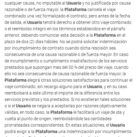
cualquier causa, no imputable al
Usuario
y no justificada por causa
razonable o de fuerza mayor, la
Plataforma
cancela el viaje
combinado una vez formalizado el contrato, pero antes de la fecha
de salida, el
Usuario
tendrá derecho a obtener otro viaje combinado
o el reembolso íntegro en los términos establecidos en el párrafo
anterior, debiendo comunicar esta decisión a la
Plataforma
en el
plazo de dos (2) días hábiles. No se podrá solicitar indemnización
por incumplimiento de contrato cuando dicha rescisión sea
consecuencia de una causa razonable o de fuerza mayor. En caso
de incumplimiento o cumplimiento insatisfactorio de los servicios
prestados que supongan más del 50 % del precio del viaje, cuando
ello no sea consecuencia de causa razonable de fuerza mayor, la
Plataforma
elegirá otras soluciones satisfactorias para continuar el
viaje combinado, sin recargo alguno para el
Usuario
, y en su caso
reembolsará a este último el importe de la diferencia entre los
servicios previstos y los prestados. Si no existieran tales soluciones
o si el
Usuario
se negara a aceptarlas por razones objetivamente
válidas, en todo caso, la
Plataforma
le facilitará un viaje de ida y
vuelta al punto de origen, reembolsándole las cantidades
prorrateadas correspondientes. En estas situaciones, el
Usuario
podrá exigir a la
Plataforma
una indemnización por incumplimiento