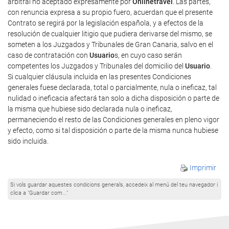
arbitral no aceptado expresamente por
Onlinetravel
. Las partes,
con renuncia expresa a su propio fuero, acuerdan que el presente
Contrato se regirá por la legislación española, y a efectos de la
resolución de cualquier litigio que pudiera derivarse del mismo, se
someten a los Juzgados y Tribunales de Gran Canaria, salvo en el
caso de contratación con
Usuario
s, en cuyo caso serán
competentes los Juzgados y Tribunales del domicilio del
Usuario
.
Si cualquier cláusula incluida en las presentes Condiciones
generales fuese declarada, total o parcialmente, nula o ineficaz, tal
nulidad o ineficacia afectará tan solo a dicha disposición o parte de
la misma que hubiese sido declarada nula o ineficaz,
permaneciendo el resto de las Condiciones generales en pleno vigor
y efecto, como si tal disposición o parte de la misma nunca hubiese
sido incluida.
Imprimir
Si vols guardar aquestes condicions generals, accedeix al menú del teu navegador i
clica a "Guardar com..."