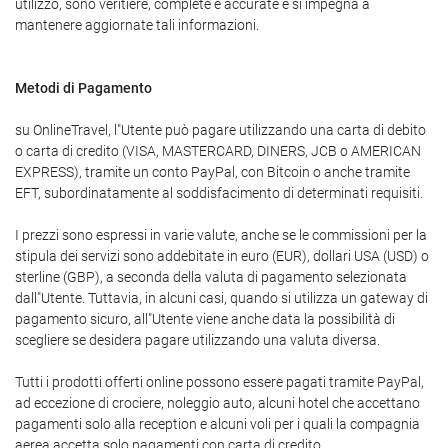
utilizzo, sono veritiere, complete e accurate e si impegna a
mantenere aggiornate tali informazioni.
Metodi di Pagamento
su OnlineTravel, l"Utente può pagare utilizzando una carta di debito
o carta di credito (VISA, MASTERCARD, DINERS, JCB o AMERICAN
EXPRESS), tramite un conto PayPal, con Bitcoin o anche tramite
EFT, subordinatamente al soddisfacimento di determinati requisiti.
I prezzi sono espressi in varie valute, anche se le commissioni per la
stipula dei servizi sono addebitate in euro (EUR), dollari USA (USD) o
sterline (GBP), a seconda della valuta di pagamento selezionata
dall"Utente. Tuttavia, in alcuni casi, quando si utilizza un gateway di
pagamento sicuro, all"Utente viene anche data la possibilità di
scegliere se desidera pagare utilizzando una valuta diversa.
Tutti i prodotti offerti online possono essere pagati tramite PayPal,
ad eccezione di crociere, noleggio auto, alcuni hotel che accettano
pagamenti solo alla reception e alcuni voli per i quali la compagnia
aerea accetta solo pagamenti con carta di credito.