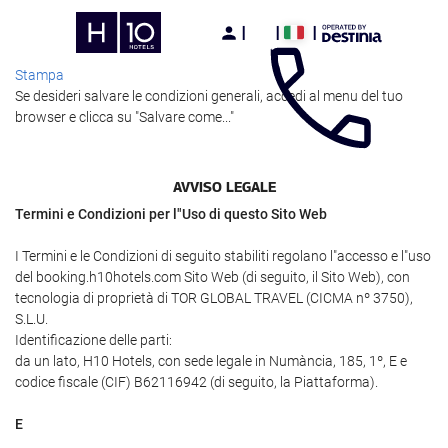
Stampa
Se desideri salvare le condizioni generali, accedi al menu del tuo
browser e clicca su "Salvare come..."
AVVISO LEGALE
Termini e Condizioni per l"Uso di questo Sito Web
I Termini e le Condizioni di seguito stabiliti regolano l"accesso e l"uso
del booking.h10hotels.com Sito Web (di seguito, il Sito Web), con
tecnologia di proprietà di TOR GLOBAL TRAVEL (CICMA nº 3750),
S.L.U.
Identificazione delle parti:
da un lato, H10 Hotels, con sede legale in Numància, 185, 1º, E e
codice fiscale (CIF) B62116942 (di seguito, la Piattaforma).
E