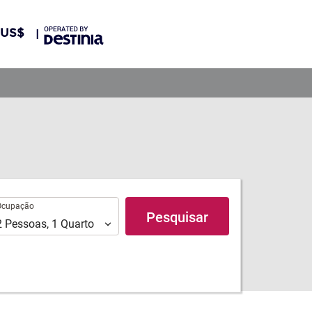
US$
upação
Ocupação
Pesquisar
2
Pessoas
,
1
Quarto