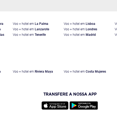
ura
Voo + hotel em
La Palma
Voo + hotel em
Lisboa
V
a
Voo + hotel em
Lanzarote
Voo + hotel em
Londres
V
ias
Voo + hotel em
Tenerife
Voo + hotel em
Madrid
V
a
Voo + hotel em
Riviera Maya
Voo + hotel em
Costa Mujeres
TRANSFERE A NOSSA APP